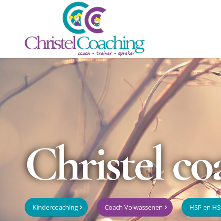
Christel co
Kindercoaching
Coach Volwassenen
HSP en HS