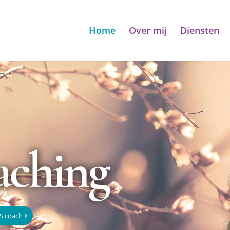
Home
Over mij
Diensten
aching
S coach