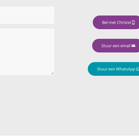
Bel met Christel
Stuur een email
Stuur een WhatsApp